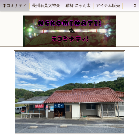
»
ネコミナティ
長州石見太神楽
猫柳 にゃん太
アイテム販売
ネコミナティブログ
浜田市田の浦海水浴場 海の家民宿うめや