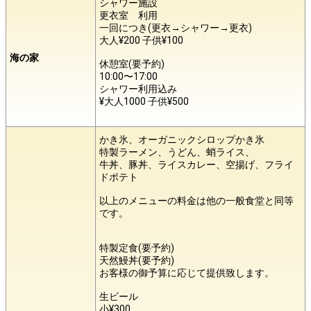
シャワー施設
更衣室 利用
一回につき(更衣→シャワー→更衣)
大人¥200 子供¥100
海の家
休憩室(要予約)
10:00〜17:00
シャワー利用込み
¥大人1000 子供¥500
かき氷、オーガニックシロップかき氷
特製ラーメン、うどん、蛸ライス、
牛丼、豚丼、ライスカレー、空揚げ、フライ
ドポテト
以上のメニューの料金は他の一般食堂と同等
です。
特製定食(要予約)
天然鰻丼(要予約)
お客様の御予算に応じて提供致します。
生ビール
小¥300