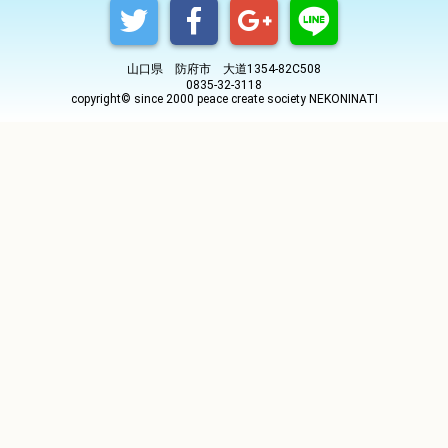
山口県 防府市 大道1354-82C508
0835-32-3118
copyright© since 2000 peace create society NEKONINATI