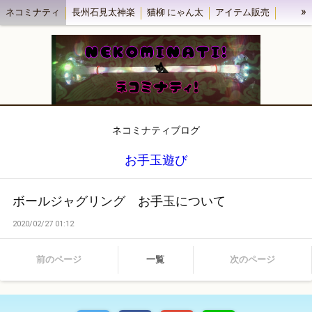
»
ネコミナティ
長州石見太神楽
猫柳 にゃん太
アイテム販売
ネコミナティブログ
浜田市田の浦海水浴場 海の家民宿うめや
ネコミナティブログ
お手玉遊び
ボールジャグリング お手玉について
2020/02/27 01:12
前のページ
一覧
次のページ