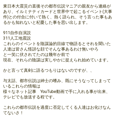
東日本大震災の直後その都市伝説マニアの親友から連絡が
あり、イルミナティカードと世界中で起こるイベント(大事
件)との付合に付いて熱く、熱く語られ、そう言った事もあ
るかも知れないと杞憂した事を思い出します。
911自作自演説
311人工地震説
これらのイベントを陰謀論的目線で物語るとそれを聞いた
人達は皆さん怪訝な顔でそんな事あるわけ無いやろ
と一笑に伏されてたのは幾年か前で
現在、それらの陰謀は実しやかに捉えられ始めています。
かと言って真剣に語るつもりはないのですが、、
与太話、都市伝説は紳士の嗜み、既にそうなってしまって
いるこれらの情報は
様々なネット記事 YouTube動画で手に入れる事が出来、
テレビでも放送する程です。
これらの都市伝説を過度に否定してくる人達はお化けなん
てないさ！