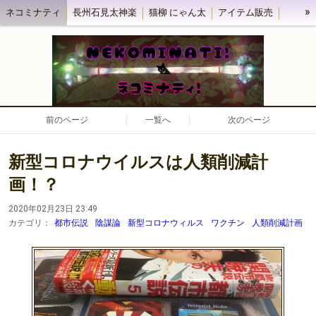
»
ネコミナティ
長州石見太神楽
猫柳 にゃん太
アイテム販売
ネコミナティブログ
浜田市田の浦海水浴場 海の家民宿うめや
前のページ
一覧へ
次のページ
新型コロナウイルスは人類削減計
画！？
2020年02月23日 23:49
カテゴリ：
都市伝説
陰謀論
新型コロナウィルス
ワクチン
人類削減計画