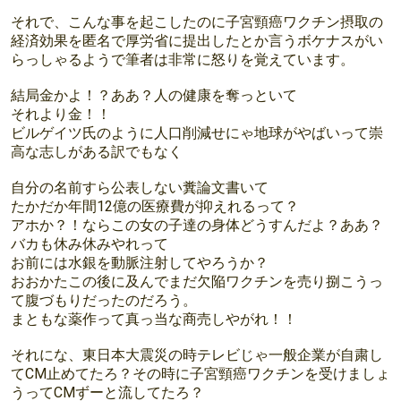
それで、こんな事を起こしたのに子宮頸癌ワクチン摂取の
経済効果を匿名で厚労省に提出したとか言うボケナスがい
らっしゃるようで筆者は非常に怒りを覚えています。
結局金かよ！？ああ？人の健康を奪っといて
それより金！！
ビルゲイツ氏のように人口削減せにゃ地球がやばいって崇
高な志しがある訳でもなく
自分の名前すら公表しない糞論文書いて
たかだか年間12億の医療費が抑えれるって？
アホか？！ならこの女の子達の身体どうすんだよ？ああ？
バカも休み休みやれって
お前には水銀を動脈注射してやろうか？
おおかたこの後に及んでまだ欠陥ワクチンを売り捌こうっ
て腹づもりだったのだろう。
まともな薬作って真っ当な商売しやがれ！！
それにな、東日本大震災の時テレビじゃ一般企業が自粛し
てCM止めてたろ？その時に子宮頸癌ワクチンを受けましょ
うってCMずーと流してたろ？