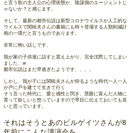
と言う歌の主人公の心理状態か、陰謀側のエージェントじ
ゃないか？と感じます。
そして、最新の都市伝説は新型コロナウイルスが人工的な
ウイルスで関暁夫さんの書籍にも時々登場する人類削減計
画の一環だと言うものであります。
非常に怖い話しです、
我が家の子供達に話すと震え上がり、完全沈黙してしまい
ました、w
都市伝説はまだ早過ぎたようです、、、。
しかし、我が子には関暁夫さんが仰るような時代一人一人
が戸に戸を建てて生きて行く
そう言った時代に、愛と感性と閃き、慧眼に富んだ人物に
育って欲しいと想っていますので早目に伝えておいても良
いと思っています。
それはそうとあのビルゲイツさんが8
年前にこんな講演会を