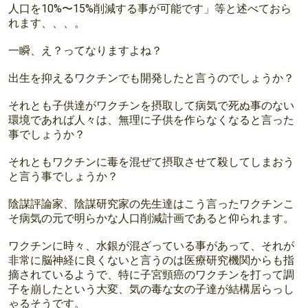
人口を10%〜15%削減する事が可能です」等と述べておら
れます、、、。
一瞬、え？ってなりますよね？
出生を抑えるワクチンでも開発したと言うのでしょうか？
それとも子供達がワクチンを摂取して病気で死ぬ事のない
環境であれば人々は、無理に子供を作らなくなると言った
事でしょうか？
それともワクチンに毒を混ぜて摂取させて殺してしまおう
と言う事でしょうか？
陰謀評論家、陰謀研究家の先生達はこう言ったワクチンこ
そ病気の元で明らかな人口削減計画であると仰られます。
ワクチンに時々、水銀が混ざっている事があって、それが
非常に脳神経に良くないと言うのは医療研究機関からも指
摘されているようで、特に子宮頸癌のワクチンを打って調
子を崩したという大変、気の毒な女の子達が結構居らっし
ゃるそうです。