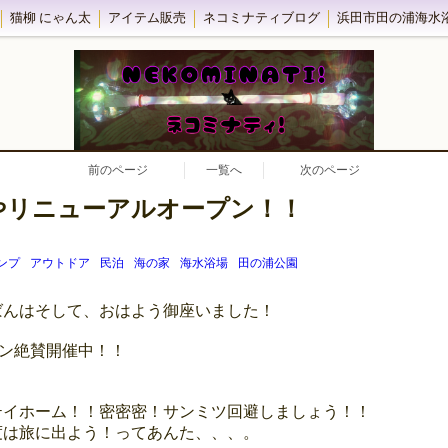
猫柳 にゃん太
アイテム販売
ネコミナティブログ
前のページ
一覧へ
次のページ
やリニューアルオープン！！
ンプ
アウトドア
民泊
海の家
海水浴場
田の浦公園
ばんはそして、おはよう御座いました！
ーン絶賛開催中！！
テイホーム！！密密密！サンミツ回避しましょう！！
度は旅に出よう！ってあんた、、、。