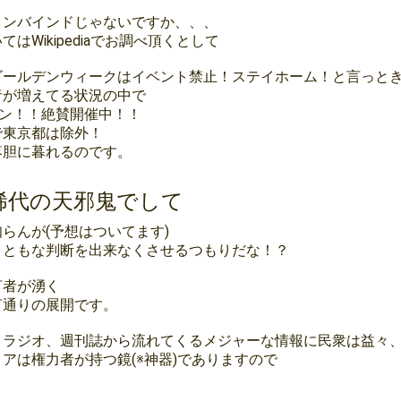
コンバインドじゃないですか、、、
はWikipediaでお調べ頂くとして
ゴールデンウィークはイベント禁止！ステイホーム！と言っと
者が増えてる状況の中で
ーン！！絶賛開催中！！
で東京都は除外！
落胆に暮れるのです。
稀代の天邪鬼でして
らんが(予想はついてます)
まともな判断を出来なくさせるつもりだな！？
言者が湧く
言通りの展開です。
、ラジオ、週刊誌から流れてくるメジャーな情報に民衆は益々
アは権力者が持つ鏡(※神器)でありますので