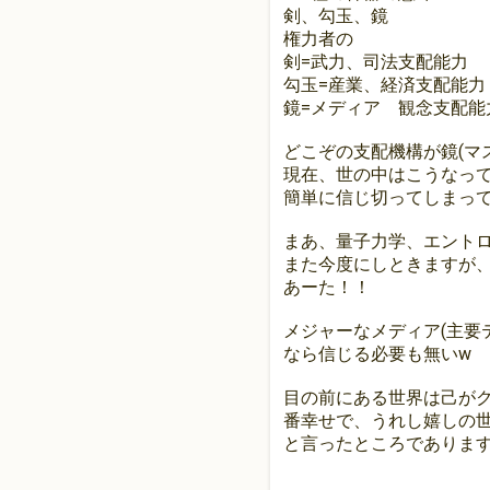
剣、勾玉、鏡
権力者の
剣=武力、司法支配能力
勾玉=産業、経済支配能力
鏡=メディア 観念支配能
どこぞの支配機構が鏡(マ
現在、世の中はこうなっ
簡単に信じ切ってしまっ
まあ、量子力学、エント
また今度にしときますが
あーた！！
メジャーなメディア(主要
なら信じる必要も無いw
目の前にある世界は己が
番幸せで、うれし嬉しの
と言ったところでありま