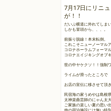
7月17日にリニ
が！！
だいぶ横道に外れてしま
しかも冒頭から、、、。
前振り脱線！本末転倒。
これこそニューノーマル
コロナホーラムフォーマ
コロナエイジキングオブ
世の中ヤケクソ！！強制
ライムが滑ったところで
お店の宣伝に移させて頂
民宿海の家うめやは島根
太神楽曲芸師のにゃん太
ご家族の楽しい夏の思い
他の宿泊施設には無い特