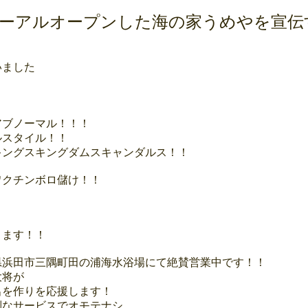
ューアルオープンした海の家うめやを宣
いました
アブノーマル！！！
ルスタイル！！
キングスキングダムスキャンダルス！！
ワクチンボロ儲け！！
きます！！
県浜田市三隅町田の浦海水浴場にて絶賛営業中です！！
大将が
出を作りを応援します！
別なサービスでオモテナシ