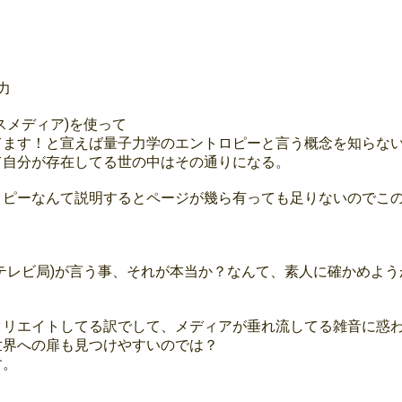
力
スメディア)を使って
てます！と宣えば量子力学のエントロピーと言う概念を知らな
て自分が存在してる世の中はその通りになる。
ロピーなんて説明するとページが幾ら有っても足りないのでこ
、
テレビ局)が言う事、それが本当か？なんて、素人に確かめよう
クリエイトしてる訳でして、メディアが垂れ流してる雑音に惑わ
世界への扉も見つけやすいのでは？
す。