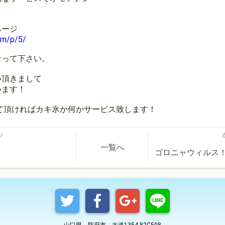
！
ページ
om/p/5/
なって下さい。
い頂きまして
います！
って頂ければカキ氷か何かサービス致します！
ジ
一覧へ
！
ゴロニャウィルス