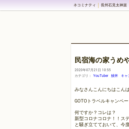
ネコミナティ
長州石見太神楽
民宿海の家うめ
2020年07月21日 10:55
カテゴリ：
YouTuber
鰻丼
キャ
みなさんこんにちはこん
GOTOトラベルキャンペ
何ですか？コレは？
新型コロナコロナ！！ス
と騒ぎ立てておいて、今