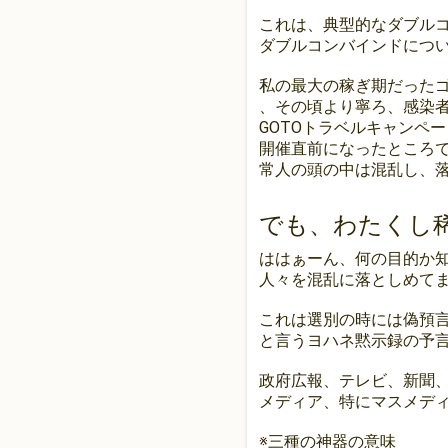
これは、典型的なダブル
ダブルコンバインドについて
私の最大の稼ぎ期だった
、その頃より寧ろ、感染
GOTOトラベルキャンペ
開催直前になったところ
常人の頭の中は混乱し、
でも、わたくし
ははぁーん、何の目的か知
人々を混乱に落としめて
これは選別の時には偽預
と言うヨハネ黙示録の予
政府広報、テレビ、新聞
メディア、特にマスメディ
※三種の神器の意味